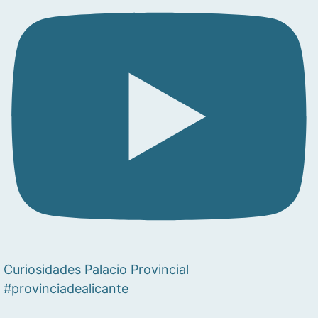
Curiosidades Palacio Provincial
#provinciadealicante