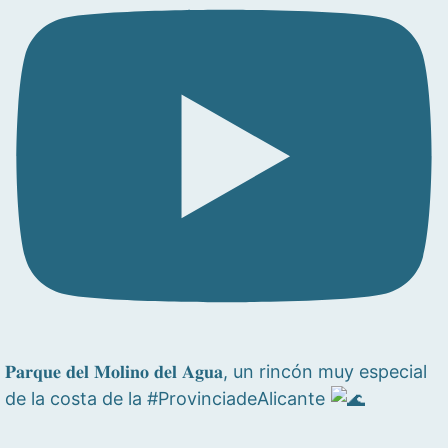
𝐏𝐚𝐫𝐪𝐮𝐞 𝐝𝐞𝐥 𝐌𝐨𝐥𝐢𝐧𝐨 𝐝𝐞𝐥 𝐀𝐠𝐮𝐚, un rincón muy especial
de la costa de la #ProvinciadeAlicante