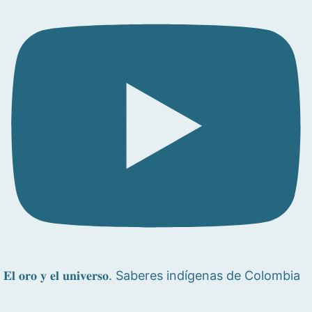
𝐄𝐥 𝐨𝐫𝐨 𝐲 𝐞𝐥 𝐮𝐧𝐢𝐯𝐞𝐫𝐬𝐨. Saberes indígenas de Colombia