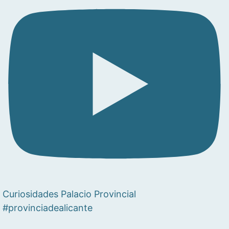
Curiosidades Palacio Provincial
#provinciadealicante