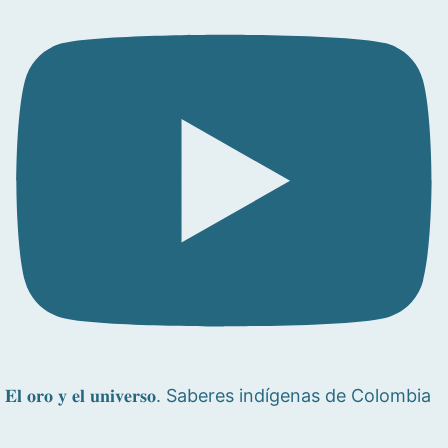
𝐄𝐥 𝐨𝐫𝐨 𝐲 𝐞𝐥 𝐮𝐧𝐢𝐯𝐞𝐫𝐬𝐨. Saberes indígenas de Colombia