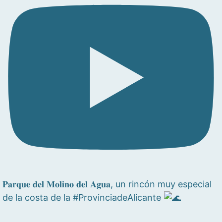
𝐏𝐚𝐫𝐪𝐮𝐞 𝐝𝐞𝐥 𝐌𝐨𝐥𝐢𝐧𝐨 𝐝𝐞𝐥 𝐀𝐠𝐮𝐚, un rincón muy especial
de la costa de la #ProvinciadeAlicante