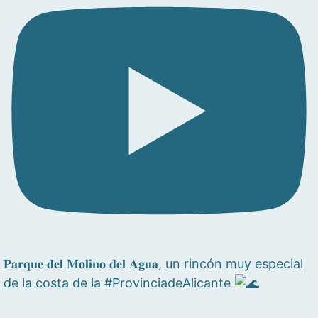
𝐏𝐚𝐫𝐪𝐮𝐞 𝐝𝐞𝐥 𝐌𝐨𝐥𝐢𝐧𝐨 𝐝𝐞𝐥 𝐀𝐠𝐮𝐚, un rincón muy especial
de la costa de la #ProvinciadeAlicante