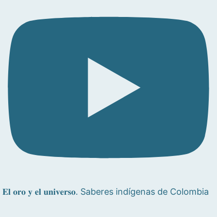
𝐄𝐥 𝐨𝐫𝐨 𝐲 𝐞𝐥 𝐮𝐧𝐢𝐯𝐞𝐫𝐬𝐨. Saberes indígenas de Colombia