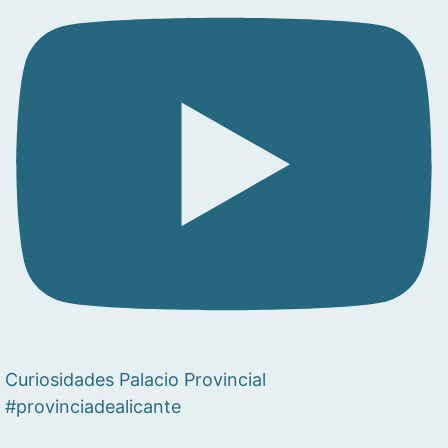
Curiosidades Palacio Provincial
#provinciadealicante