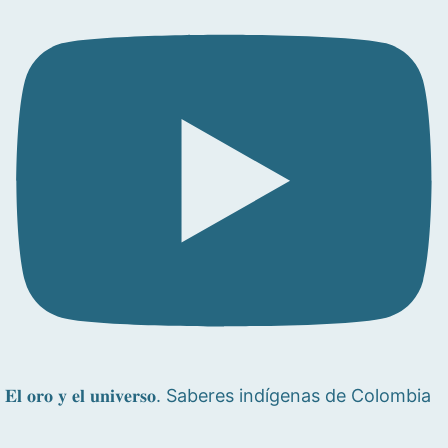
𝐄𝐥 𝐨𝐫𝐨 𝐲 𝐞𝐥 𝐮𝐧𝐢𝐯𝐞𝐫𝐬𝐨. Saberes indígenas de Colombia