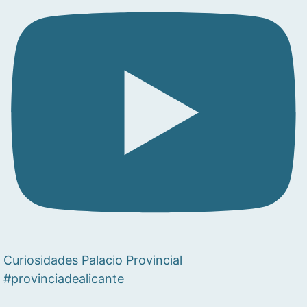
Curiosidades Palacio Provincial
#provinciadealicante