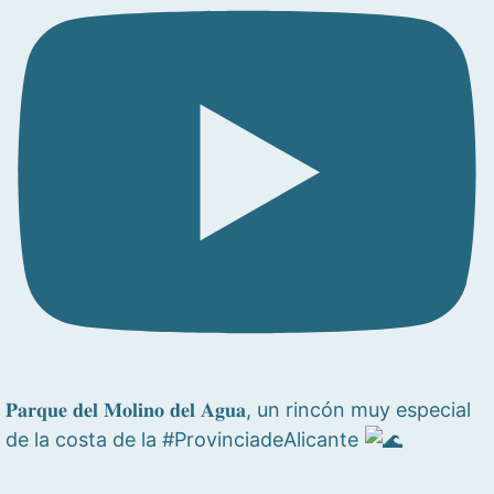
𝐏𝐚𝐫𝐪𝐮𝐞 𝐝𝐞𝐥 𝐌𝐨𝐥𝐢𝐧𝐨 𝐝𝐞𝐥 𝐀𝐠𝐮𝐚, un rincón muy especial
de la costa de la #ProvinciadeAlicante