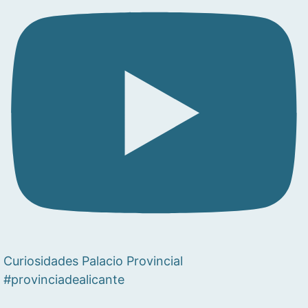
Curiosidades Palacio Provincial
#provinciadealicante