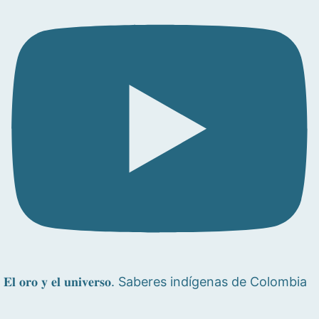
𝐄𝐥 𝐨𝐫𝐨 𝐲 𝐞𝐥 𝐮𝐧𝐢𝐯𝐞𝐫𝐬𝐨. Saberes indígenas de Colombia