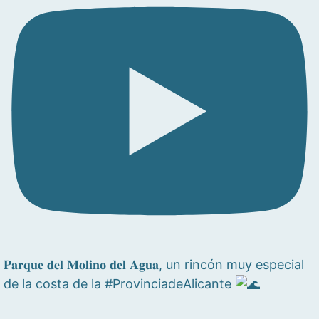
𝐏𝐚𝐫𝐪𝐮𝐞 𝐝𝐞𝐥 𝐌𝐨𝐥𝐢𝐧𝐨 𝐝𝐞𝐥 𝐀𝐠𝐮𝐚, un rincón muy especial
de la costa de la #ProvinciadeAlicante