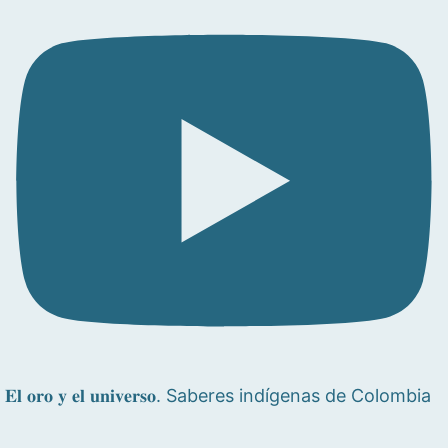
𝐄𝐥 𝐨𝐫𝐨 𝐲 𝐞𝐥 𝐮𝐧𝐢𝐯𝐞𝐫𝐬𝐨. Saberes indígenas de Colombia