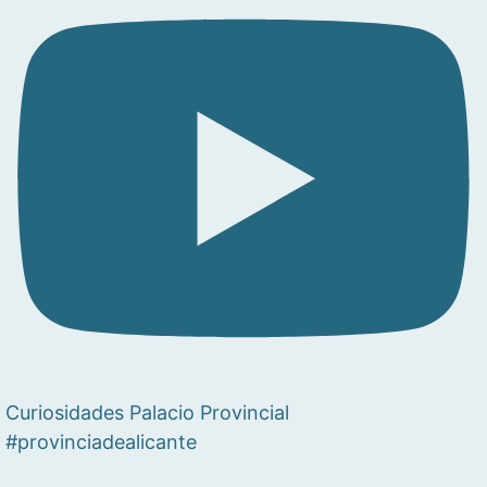
Curiosidades Palacio Provincial
#provinciadealicante