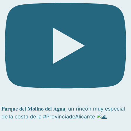
𝐏𝐚𝐫𝐪𝐮𝐞 𝐝𝐞𝐥 𝐌𝐨𝐥𝐢𝐧𝐨 𝐝𝐞𝐥 𝐀𝐠𝐮𝐚, un rincón muy especial
de la costa de la #ProvinciadeAlicante