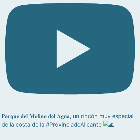
𝐏𝐚𝐫𝐪𝐮𝐞 𝐝𝐞𝐥 𝐌𝐨𝐥𝐢𝐧𝐨 𝐝𝐞𝐥 𝐀𝐠𝐮𝐚, un rincón muy especial
de la costa de la #ProvinciadeAlicante