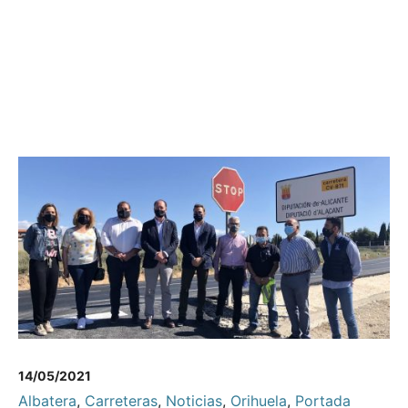
14/05/2021
Albatera
,
Carreteras
,
Noticias
,
Orihuela
,
Portada