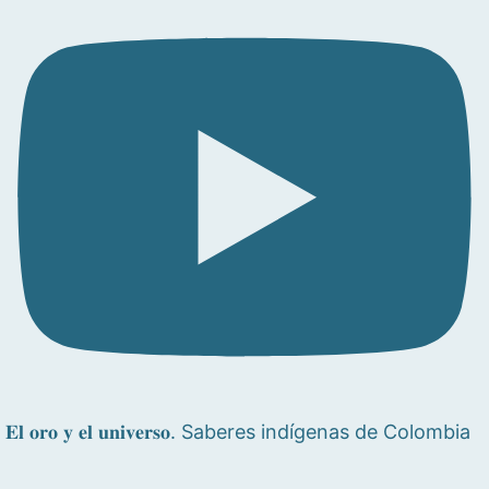
𝐄𝐥 𝐨𝐫𝐨 𝐲 𝐞𝐥 𝐮𝐧𝐢𝐯𝐞𝐫𝐬𝐨. Saberes indígenas de Colombia