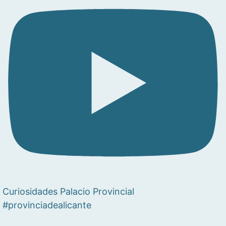
Curiosidades Palacio Provincial
#provinciadealicante