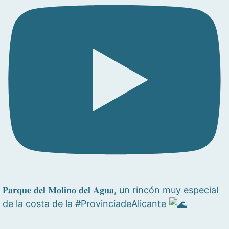
𝐏𝐚𝐫𝐪𝐮𝐞 𝐝𝐞𝐥 𝐌𝐨𝐥𝐢𝐧𝐨 𝐝𝐞𝐥 𝐀𝐠𝐮𝐚, un rincón muy especial
de la costa de la #ProvinciadeAlicante