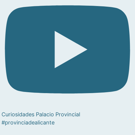
Curiosidades Palacio Provincial
#provinciadealicante