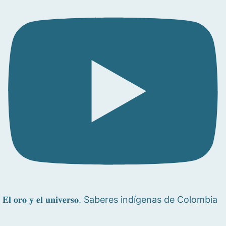
𝐄𝐥 𝐨𝐫𝐨 𝐲 𝐞𝐥 𝐮𝐧𝐢𝐯𝐞𝐫𝐬𝐨. Saberes indígenas de Colombia