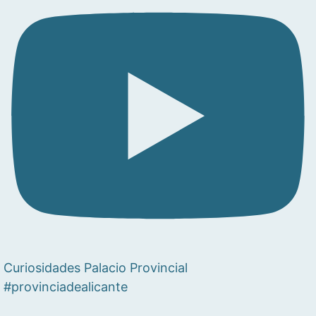
Curiosidades Palacio Provincial
#provinciadealicante