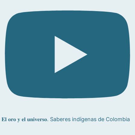
𝐄𝐥 𝐨𝐫𝐨 𝐲 𝐞𝐥 𝐮𝐧𝐢𝐯𝐞𝐫𝐬𝐨. Saberes indígenas de Colombia