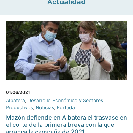
Actualidad
01/06/2021
Albatera
,
Desarrollo Económico y Sectores
Productivos
,
Noticias
,
Portada
Mazón defiende en Albatera el trasvase en
el corte de la primera breva con la que
arranca la campaña de 2021