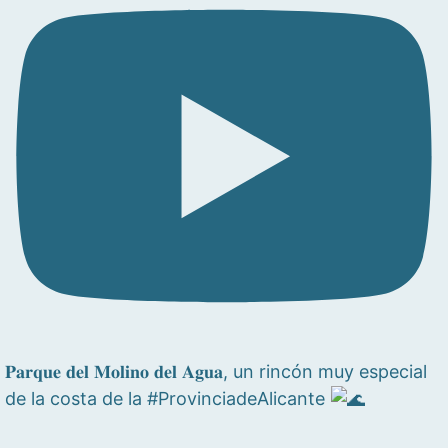
𝐏𝐚𝐫𝐪𝐮𝐞 𝐝𝐞𝐥 𝐌𝐨𝐥𝐢𝐧𝐨 𝐝𝐞𝐥 𝐀𝐠𝐮𝐚, un rincón muy especial
de la costa de la #ProvinciadeAlicante