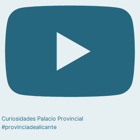
Curiosidades Palacio Provincial
#provinciadealicante