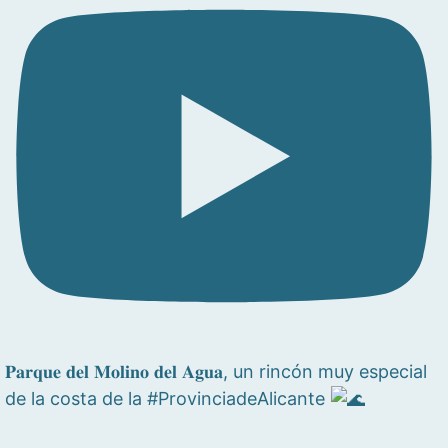
𝐏𝐚𝐫𝐪𝐮𝐞 𝐝𝐞𝐥 𝐌𝐨𝐥𝐢𝐧𝐨 𝐝𝐞𝐥 𝐀𝐠𝐮𝐚, un rincón muy especial
de la costa de la #ProvinciadeAlicante