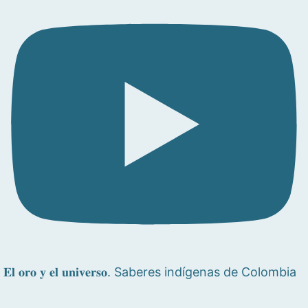
𝐄𝐥 𝐨𝐫𝐨 𝐲 𝐞𝐥 𝐮𝐧𝐢𝐯𝐞𝐫𝐬𝐨. Saberes indígenas de Colombia