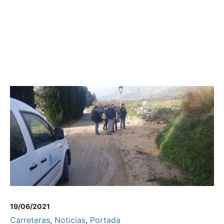
19/06/2021
Carreteras
,
Noticias
,
Portada