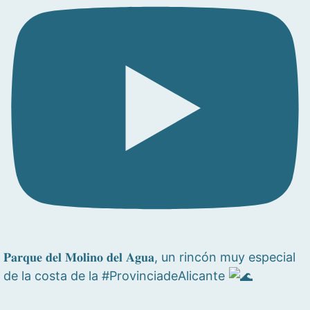
𝐏𝐚𝐫𝐪𝐮𝐞 𝐝𝐞𝐥 𝐌𝐨𝐥𝐢𝐧𝐨 𝐝𝐞𝐥 𝐀𝐠𝐮𝐚, un rincón muy especial
de la costa de la #ProvinciadeAlicante