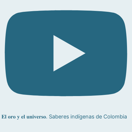
𝐄𝐥 𝐨𝐫𝐨 𝐲 𝐞𝐥 𝐮𝐧𝐢𝐯𝐞𝐫𝐬𝐨. Saberes indígenas de Colombia