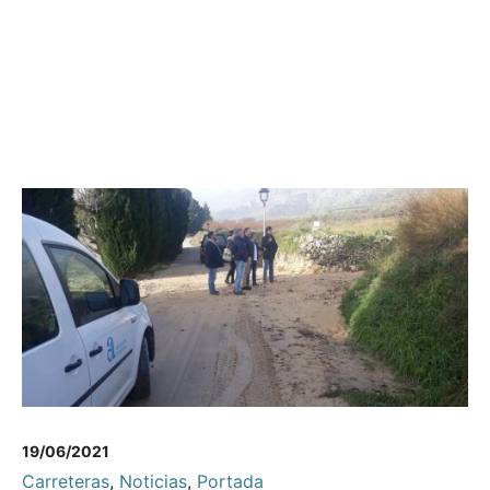
19/06/2021
Carreteras
,
Noticias
,
Portada