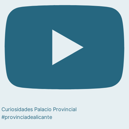
Curiosidades Palacio Provincial
#provinciadealicante