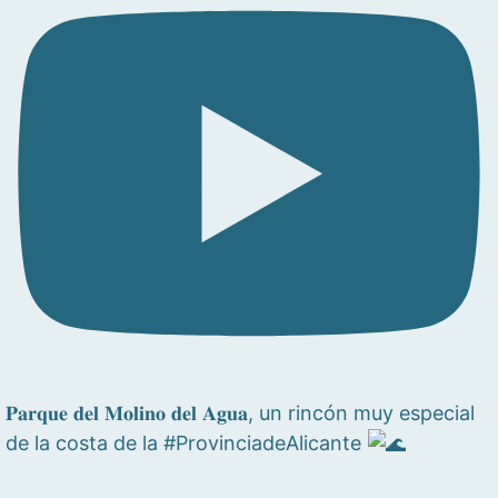
𝐏𝐚𝐫𝐪𝐮𝐞 𝐝𝐞𝐥 𝐌𝐨𝐥𝐢𝐧𝐨 𝐝𝐞𝐥 𝐀𝐠𝐮𝐚, un rincón muy especial
de la costa de la #ProvinciadeAlicante