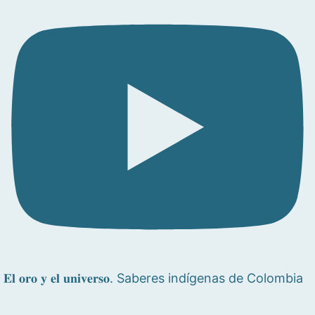
𝐄𝐥 𝐨𝐫𝐨 𝐲 𝐞𝐥 𝐮𝐧𝐢𝐯𝐞𝐫𝐬𝐨. Saberes indígenas de Colombia