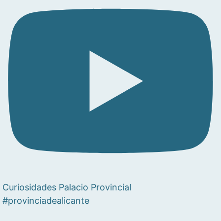
Curiosidades Palacio Provincial
#provinciadealicante