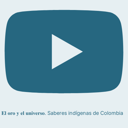
𝐄𝐥 𝐨𝐫𝐨 𝐲 𝐞𝐥 𝐮𝐧𝐢𝐯𝐞𝐫𝐬𝐨. Saberes indígenas de Colombia