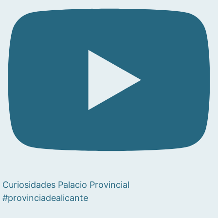
Curiosidades Palacio Provincial
#provinciadealicante