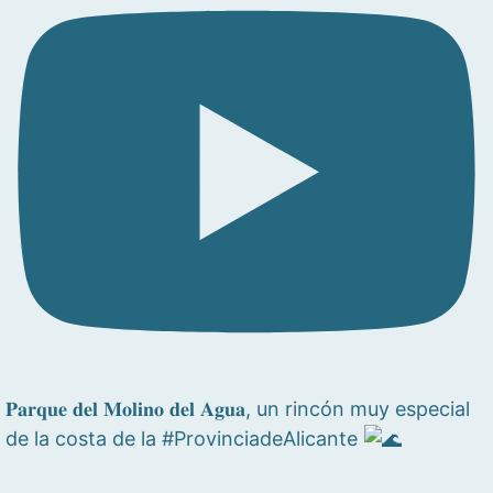
𝐏𝐚𝐫𝐪𝐮𝐞 𝐝𝐞𝐥 𝐌𝐨𝐥𝐢𝐧𝐨 𝐝𝐞𝐥 𝐀𝐠𝐮𝐚, un rincón muy especial
de la costa de la #ProvinciadeAlicante