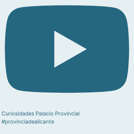
Curiosidades Palacio Provincial
#provinciadealicante