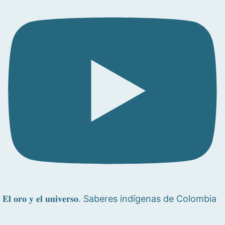
𝐄𝐥 𝐨𝐫𝐨 𝐲 𝐞𝐥 𝐮𝐧𝐢𝐯𝐞𝐫𝐬𝐨. Saberes indígenas de Colombia