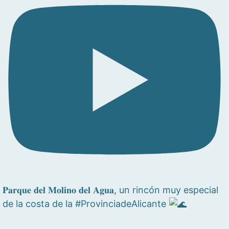
𝐏𝐚𝐫𝐪𝐮𝐞 𝐝𝐞𝐥 𝐌𝐨𝐥𝐢𝐧𝐨 𝐝𝐞𝐥 𝐀𝐠𝐮𝐚, un rincón muy especial
de la costa de la #ProvinciadeAlicante