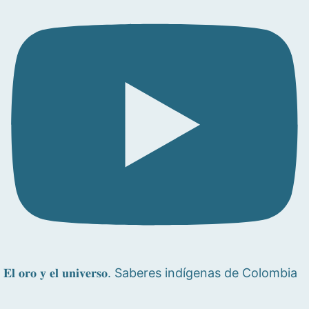
𝐄𝐥 𝐨𝐫𝐨 𝐲 𝐞𝐥 𝐮𝐧𝐢𝐯𝐞𝐫𝐬𝐨. Saberes indígenas de Colombia