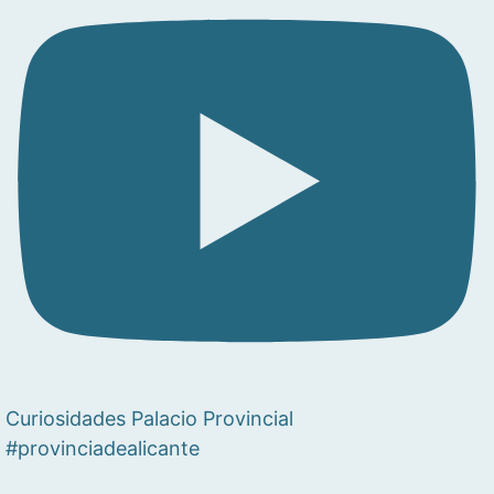
Curiosidades Palacio Provincial
#provinciadealicante