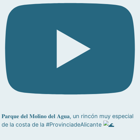
𝐏𝐚𝐫𝐪𝐮𝐞 𝐝𝐞𝐥 𝐌𝐨𝐥𝐢𝐧𝐨 𝐝𝐞𝐥 𝐀𝐠𝐮𝐚, un rincón muy especial
de la costa de la #ProvinciadeAlicante