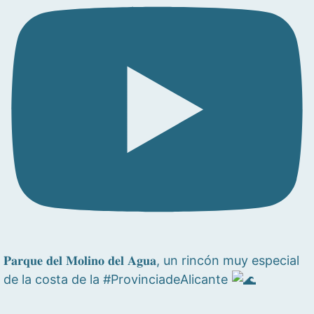
𝐏𝐚𝐫𝐪𝐮𝐞 𝐝𝐞𝐥 𝐌𝐨𝐥𝐢𝐧𝐨 𝐝𝐞𝐥 𝐀𝐠𝐮𝐚, un rincón muy especial
de la costa de la #ProvinciadeAlicante