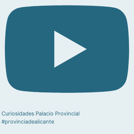
Curiosidades Palacio Provincial
#provinciadealicante