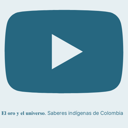
𝐄𝐥 𝐨𝐫𝐨 𝐲 𝐞𝐥 𝐮𝐧𝐢𝐯𝐞𝐫𝐬𝐨. Saberes indígenas de Colombia