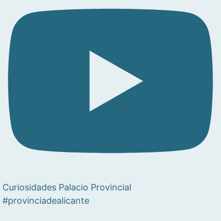
Curiosidades Palacio Provincial
#provinciadealicante