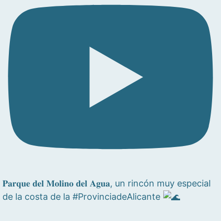
𝐏𝐚𝐫𝐪𝐮𝐞 𝐝𝐞𝐥 𝐌𝐨𝐥𝐢𝐧𝐨 𝐝𝐞𝐥 𝐀𝐠𝐮𝐚, un rincón muy especial
de la costa de la #ProvinciadeAlicante