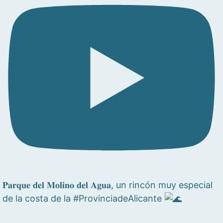
𝐏𝐚𝐫𝐪𝐮𝐞 𝐝𝐞𝐥 𝐌𝐨𝐥𝐢𝐧𝐨 𝐝𝐞𝐥 𝐀𝐠𝐮𝐚, un rincón muy especial
de la costa de la #ProvinciadeAlicante