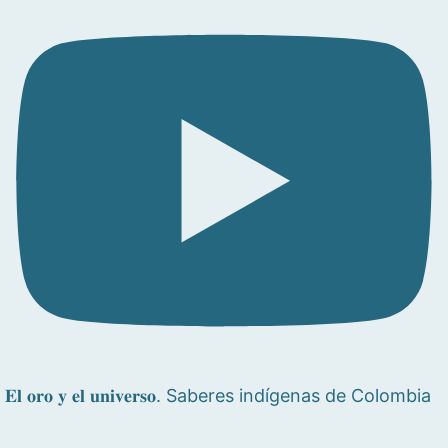
𝐄𝐥 𝐨𝐫𝐨 𝐲 𝐞𝐥 𝐮𝐧𝐢𝐯𝐞𝐫𝐬𝐨. Saberes indígenas de Colombia