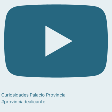
Curiosidades Palacio Provincial
#provinciadealicante