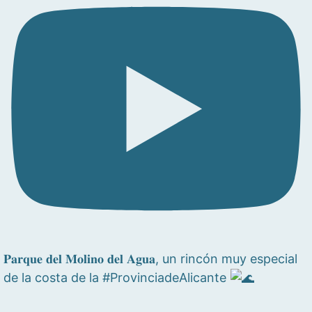
𝐏𝐚𝐫𝐪𝐮𝐞 𝐝𝐞𝐥 𝐌𝐨𝐥𝐢𝐧𝐨 𝐝𝐞𝐥 𝐀𝐠𝐮𝐚, un rincón muy especial
de la costa de la #ProvinciadeAlicante