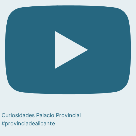
Curiosidades Palacio Provincial
#provinciadealicante