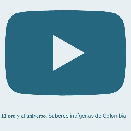
𝐄𝐥 𝐨𝐫𝐨 𝐲 𝐞𝐥 𝐮𝐧𝐢𝐯𝐞𝐫𝐬𝐨. Saberes indígenas de Colombia