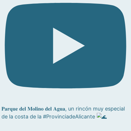
𝐏𝐚𝐫𝐪𝐮𝐞 𝐝𝐞𝐥 𝐌𝐨𝐥𝐢𝐧𝐨 𝐝𝐞𝐥 𝐀𝐠𝐮𝐚, un rincón muy especial
de la costa de la #ProvinciadeAlicante