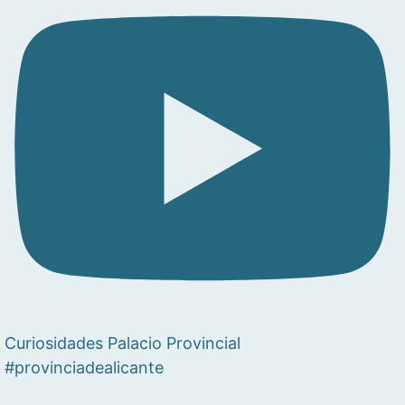
Curiosidades Palacio Provincial
#provinciadealicante