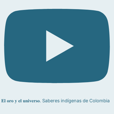
𝐄𝐥 𝐨𝐫𝐨 𝐲 𝐞𝐥 𝐮𝐧𝐢𝐯𝐞𝐫𝐬𝐨. Saberes indígenas de Colombia