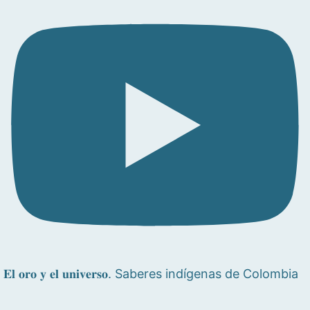
𝐄𝐥 𝐨𝐫𝐨 𝐲 𝐞𝐥 𝐮𝐧𝐢𝐯𝐞𝐫𝐬𝐨. Saberes indígenas de Colombia