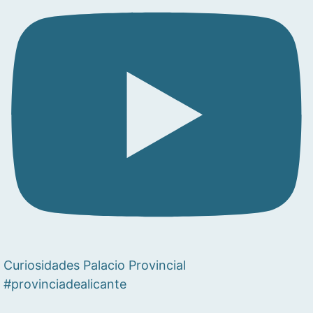
Curiosidades Palacio Provincial
#provinciadealicante