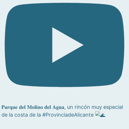
𝐏𝐚𝐫𝐪𝐮𝐞 𝐝𝐞𝐥 𝐌𝐨𝐥𝐢𝐧𝐨 𝐝𝐞𝐥 𝐀𝐠𝐮𝐚, un rincón muy especial
de la costa de la #ProvinciadeAlicante