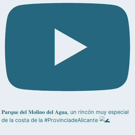
𝐏𝐚𝐫𝐪𝐮𝐞 𝐝𝐞𝐥 𝐌𝐨𝐥𝐢𝐧𝐨 𝐝𝐞𝐥 𝐀𝐠𝐮𝐚, un rincón muy especial
de la costa de la #ProvinciadeAlicante