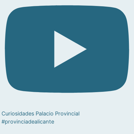
Curiosidades Palacio Provincial
#provinciadealicante