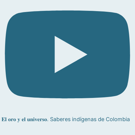
𝐄𝐥 𝐨𝐫𝐨 𝐲 𝐞𝐥 𝐮𝐧𝐢𝐯𝐞𝐫𝐬𝐨. Saberes indígenas de Colombia