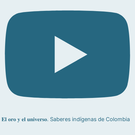
𝐄𝐥 𝐨𝐫𝐨 𝐲 𝐞𝐥 𝐮𝐧𝐢𝐯𝐞𝐫𝐬𝐨. Saberes indígenas de Colombia