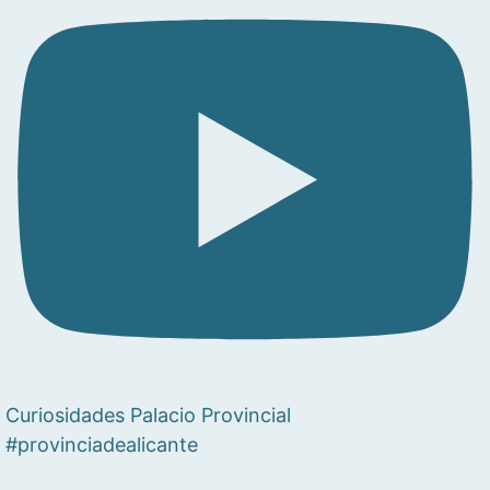
Curiosidades Palacio Provincial
#provinciadealicante