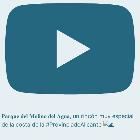
𝐏𝐚𝐫𝐪𝐮𝐞 𝐝𝐞𝐥 𝐌𝐨𝐥𝐢𝐧𝐨 𝐝𝐞𝐥 𝐀𝐠𝐮𝐚, un rincón muy especial
de la costa de la #ProvinciadeAlicante