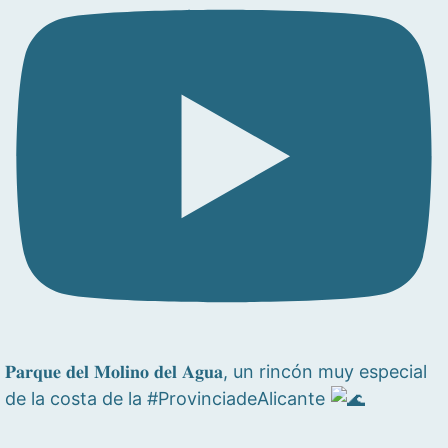
𝐏𝐚𝐫𝐪𝐮𝐞 𝐝𝐞𝐥 𝐌𝐨𝐥𝐢𝐧𝐨 𝐝𝐞𝐥 𝐀𝐠𝐮𝐚, un rincón muy especial
de la costa de la #ProvinciadeAlicante