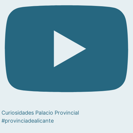
Curiosidades Palacio Provincial
#provinciadealicante