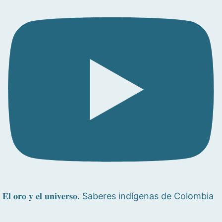
𝐄𝐥 𝐨𝐫𝐨 𝐲 𝐞𝐥 𝐮𝐧𝐢𝐯𝐞𝐫𝐬𝐨. Saberes indígenas de Colombia