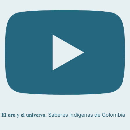
𝐄𝐥 𝐨𝐫𝐨 𝐲 𝐞𝐥 𝐮𝐧𝐢𝐯𝐞𝐫𝐬𝐨. Saberes indígenas de Colombia