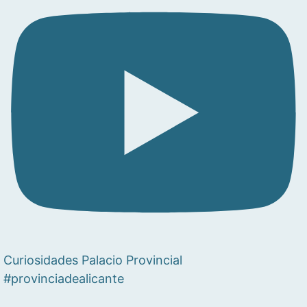
Curiosidades Palacio Provincial
#provinciadealicante