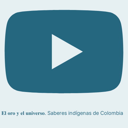
𝐄𝐥 𝐨𝐫𝐨 𝐲 𝐞𝐥 𝐮𝐧𝐢𝐯𝐞𝐫𝐬𝐨. Saberes indígenas de Colombia