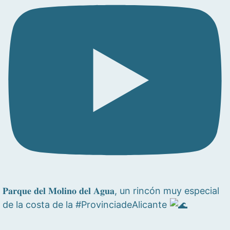
𝐏𝐚𝐫𝐪𝐮𝐞 𝐝𝐞𝐥 𝐌𝐨𝐥𝐢𝐧𝐨 𝐝𝐞𝐥 𝐀𝐠𝐮𝐚, un rincón muy especial
de la costa de la #ProvinciadeAlicante