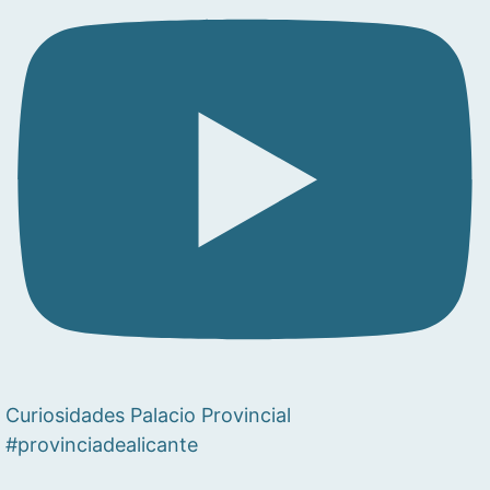
Curiosidades Palacio Provincial
#provinciadealicante