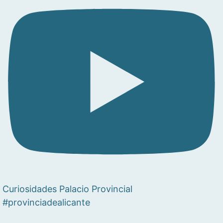
Curiosidades Palacio Provincial
#provinciadealicante