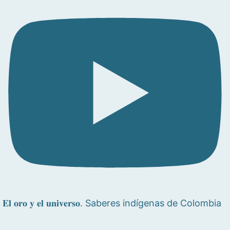
𝐄𝐥 𝐨𝐫𝐨 𝐲 𝐞𝐥 𝐮𝐧𝐢𝐯𝐞𝐫𝐬𝐨. Saberes indígenas de Colombia