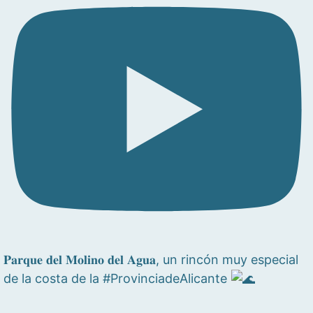
𝐏𝐚𝐫𝐪𝐮𝐞 𝐝𝐞𝐥 𝐌𝐨𝐥𝐢𝐧𝐨 𝐝𝐞𝐥 𝐀𝐠𝐮𝐚, un rincón muy especial
de la costa de la #ProvinciadeAlicante