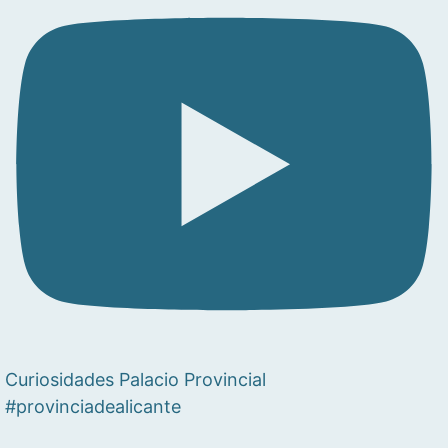
Curiosidades Palacio Provincial
#provinciadealicante