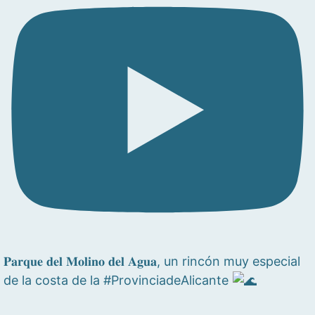
𝐏𝐚𝐫𝐪𝐮𝐞 𝐝𝐞𝐥 𝐌𝐨𝐥𝐢𝐧𝐨 𝐝𝐞𝐥 𝐀𝐠𝐮𝐚, un rincón muy especial
de la costa de la #ProvinciadeAlicante