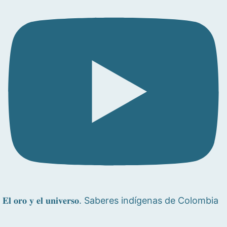
𝐄𝐥 𝐨𝐫𝐨 𝐲 𝐞𝐥 𝐮𝐧𝐢𝐯𝐞𝐫𝐬𝐨. Saberes indígenas de Colombia