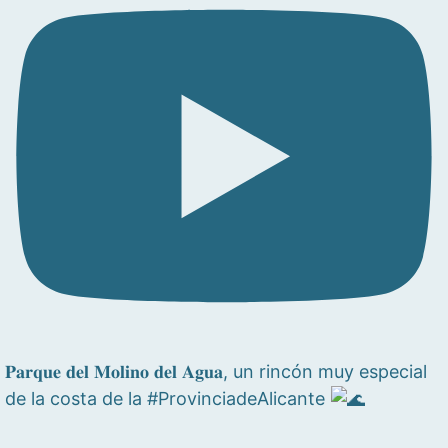
𝐏𝐚𝐫𝐪𝐮𝐞 𝐝𝐞𝐥 𝐌𝐨𝐥𝐢𝐧𝐨 𝐝𝐞𝐥 𝐀𝐠𝐮𝐚, un rincón muy especial
de la costa de la #ProvinciadeAlicante