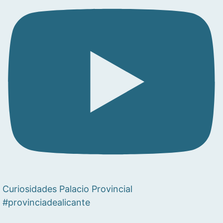
Curiosidades Palacio Provincial
#provinciadealicante