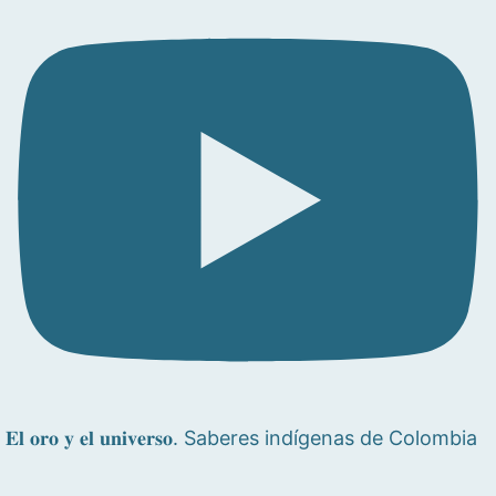
𝐄𝐥 𝐨𝐫𝐨 𝐲 𝐞𝐥 𝐮𝐧𝐢𝐯𝐞𝐫𝐬𝐨. Saberes indígenas de Colombia