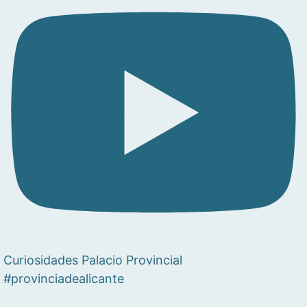
Curiosidades Palacio Provincial
#provinciadealicante