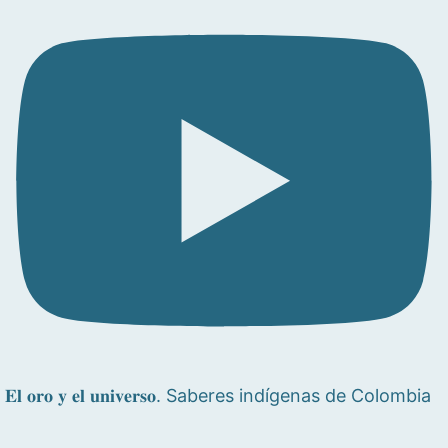
𝐄𝐥 𝐨𝐫𝐨 𝐲 𝐞𝐥 𝐮𝐧𝐢𝐯𝐞𝐫𝐬𝐨. Saberes indígenas de Colombia