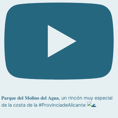
𝐏𝐚𝐫𝐪𝐮𝐞 𝐝𝐞𝐥 𝐌𝐨𝐥𝐢𝐧𝐨 𝐝𝐞𝐥 𝐀𝐠𝐮𝐚, un rincón muy especial
de la costa de la #ProvinciadeAlicante