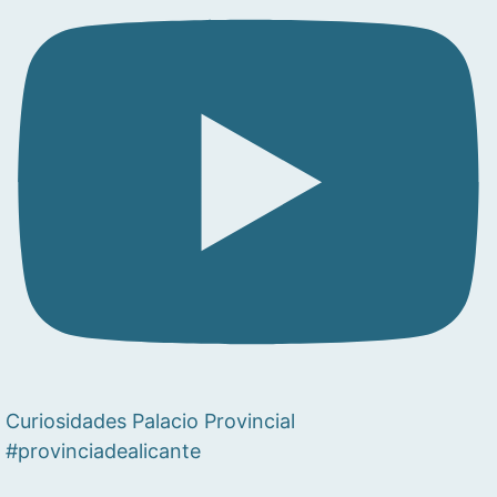
Curiosidades Palacio Provincial
#provinciadealicante