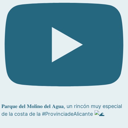
𝐏𝐚𝐫𝐪𝐮𝐞 𝐝𝐞𝐥 𝐌𝐨𝐥𝐢𝐧𝐨 𝐝𝐞𝐥 𝐀𝐠𝐮𝐚, un rincón muy especial
de la costa de la #ProvinciadeAlicante