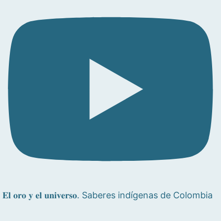
𝐄𝐥 𝐨𝐫𝐨 𝐲 𝐞𝐥 𝐮𝐧𝐢𝐯𝐞𝐫𝐬𝐨. Saberes indígenas de Colombia