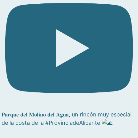
𝐏𝐚𝐫𝐪𝐮𝐞 𝐝𝐞𝐥 𝐌𝐨𝐥𝐢𝐧𝐨 𝐝𝐞𝐥 𝐀𝐠𝐮𝐚, un rincón muy especial
de la costa de la #ProvinciadeAlicante