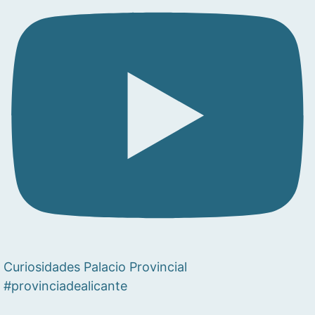
Curiosidades Palacio Provincial
#provinciadealicante