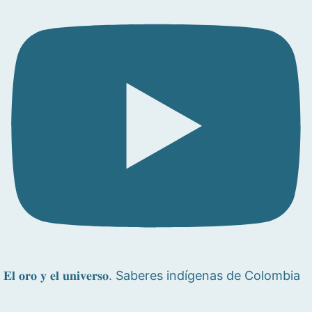
𝐄𝐥 𝐨𝐫𝐨 𝐲 𝐞𝐥 𝐮𝐧𝐢𝐯𝐞𝐫𝐬𝐨. Saberes indígenas de Colombia