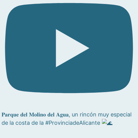
𝐏𝐚𝐫𝐪𝐮𝐞 𝐝𝐞𝐥 𝐌𝐨𝐥𝐢𝐧𝐨 𝐝𝐞𝐥 𝐀𝐠𝐮𝐚, un rincón muy especial
de la costa de la #ProvinciadeAlicante