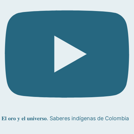
𝐄𝐥 𝐨𝐫𝐨 𝐲 𝐞𝐥 𝐮𝐧𝐢𝐯𝐞𝐫𝐬𝐨. Saberes indígenas de Colombia