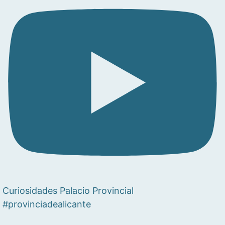
Curiosidades Palacio Provincial
#provinciadealicante