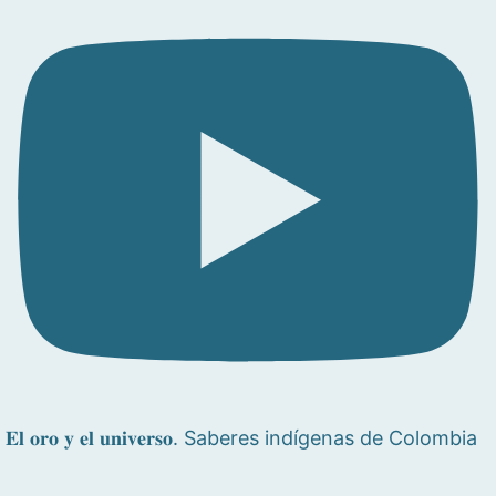
𝐄𝐥 𝐨𝐫𝐨 𝐲 𝐞𝐥 𝐮𝐧𝐢𝐯𝐞𝐫𝐬𝐨. Saberes indígenas de Colombia