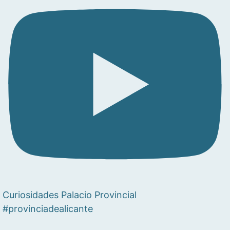
Curiosidades Palacio Provincial
#provinciadealicante