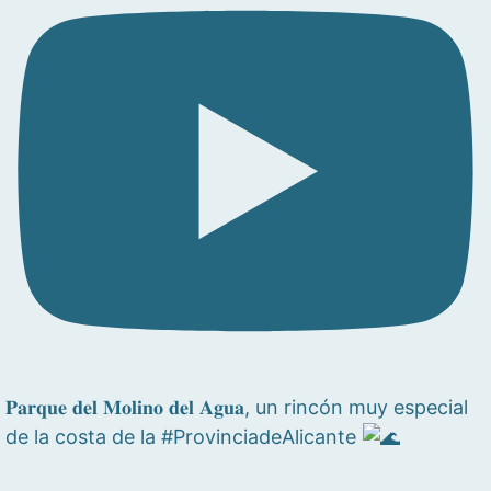
𝐏𝐚𝐫𝐪𝐮𝐞 𝐝𝐞𝐥 𝐌𝐨𝐥𝐢𝐧𝐨 𝐝𝐞𝐥 𝐀𝐠𝐮𝐚, un rincón muy especial
de la costa de la #ProvinciadeAlicante