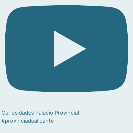
Curiosidades Palacio Provincial
#provinciadealicante