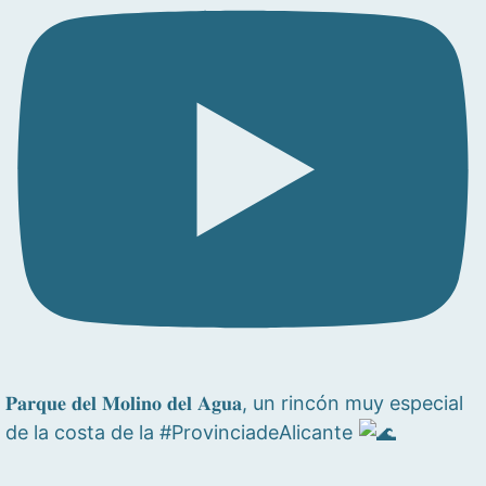
𝐏𝐚𝐫𝐪𝐮𝐞 𝐝𝐞𝐥 𝐌𝐨𝐥𝐢𝐧𝐨 𝐝𝐞𝐥 𝐀𝐠𝐮𝐚, un rincón muy especial
de la costa de la #ProvinciadeAlicante