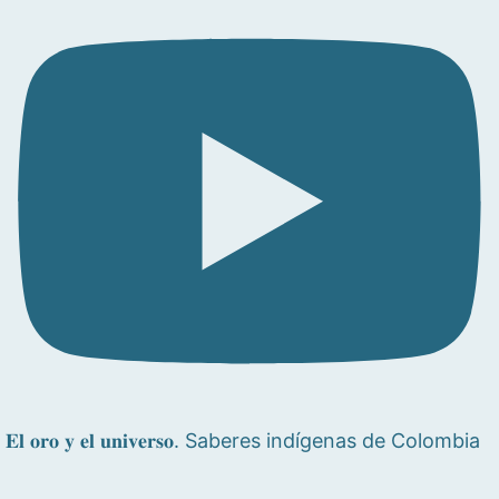
𝐄𝐥 𝐨𝐫𝐨 𝐲 𝐞𝐥 𝐮𝐧𝐢𝐯𝐞𝐫𝐬𝐨. Saberes indígenas de Colombia