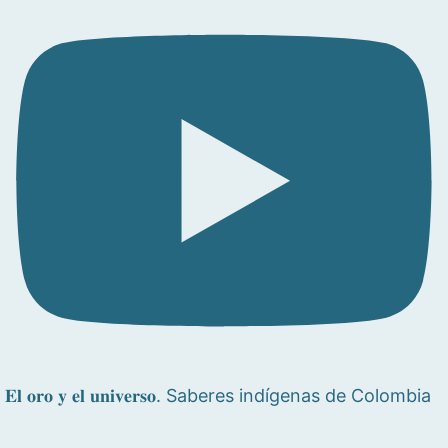
𝐄𝐥 𝐨𝐫𝐨 𝐲 𝐞𝐥 𝐮𝐧𝐢𝐯𝐞𝐫𝐬𝐨. Saberes indígenas de Colombia