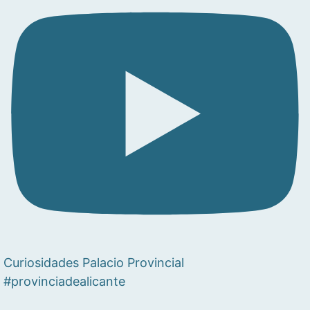
Curiosidades Palacio Provincial
#provinciadealicante