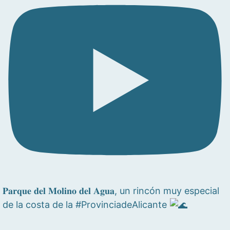
𝐏𝐚𝐫𝐪𝐮𝐞 𝐝𝐞𝐥 𝐌𝐨𝐥𝐢𝐧𝐨 𝐝𝐞𝐥 𝐀𝐠𝐮𝐚, un rincón muy especial
de la costa de la #ProvinciadeAlicante