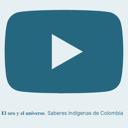
𝐄𝐥 𝐨𝐫𝐨 𝐲 𝐞𝐥 𝐮𝐧𝐢𝐯𝐞𝐫𝐬𝐨. Saberes indígenas de Colombia