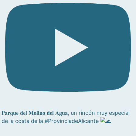
𝐏𝐚𝐫𝐪𝐮𝐞 𝐝𝐞𝐥 𝐌𝐨𝐥𝐢𝐧𝐨 𝐝𝐞𝐥 𝐀𝐠𝐮𝐚, un rincón muy especial
de la costa de la #ProvinciadeAlicante