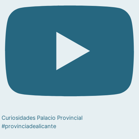
Curiosidades Palacio Provincial
#provinciadealicante