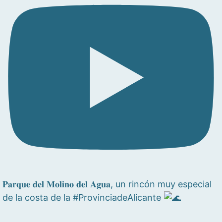
𝐏𝐚𝐫𝐪𝐮𝐞 𝐝𝐞𝐥 𝐌𝐨𝐥𝐢𝐧𝐨 𝐝𝐞𝐥 𝐀𝐠𝐮𝐚, un rincón muy especial
de la costa de la #ProvinciadeAlicante