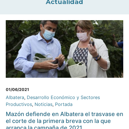
Actualidad
01/06/2021
Albatera
,
Desarrollo Económico y Sectores
Productivos
,
Noticias
,
Portada
Mazón defiende en Albatera el trasvase en
el corte de la primera breva con la que
arranca la campaña de 2021