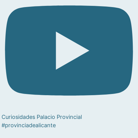
Curiosidades Palacio Provincial
#provinciadealicante