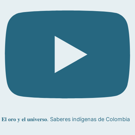
𝐄𝐥 𝐨𝐫𝐨 𝐲 𝐞𝐥 𝐮𝐧𝐢𝐯𝐞𝐫𝐬𝐨. Saberes indígenas de Colombia