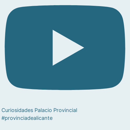
Curiosidades Palacio Provincial
#provinciadealicante