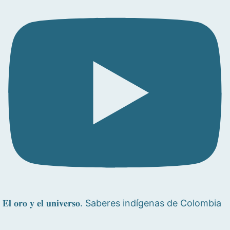
𝐄𝐥 𝐨𝐫𝐨 𝐲 𝐞𝐥 𝐮𝐧𝐢𝐯𝐞𝐫𝐬𝐨. Saberes indígenas de Colombia