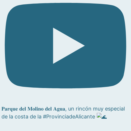
𝐏𝐚𝐫𝐪𝐮𝐞 𝐝𝐞𝐥 𝐌𝐨𝐥𝐢𝐧𝐨 𝐝𝐞𝐥 𝐀𝐠𝐮𝐚, un rincón muy especial
de la costa de la #ProvinciadeAlicante