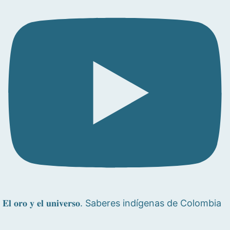
𝐄𝐥 𝐨𝐫𝐨 𝐲 𝐞𝐥 𝐮𝐧𝐢𝐯𝐞𝐫𝐬𝐨. Saberes indígenas de Colombia