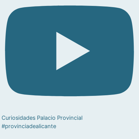
Curiosidades Palacio Provincial
#provinciadealicante