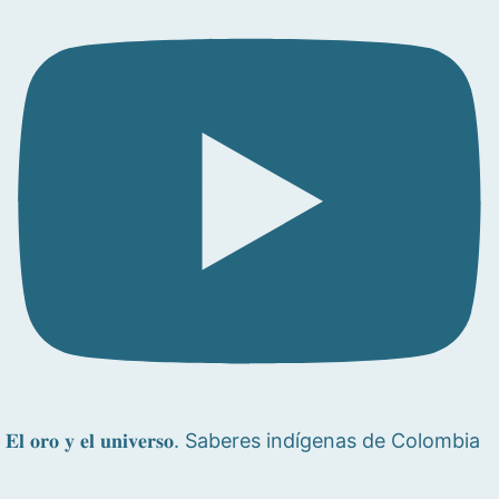
𝐄𝐥 𝐨𝐫𝐨 𝐲 𝐞𝐥 𝐮𝐧𝐢𝐯𝐞𝐫𝐬𝐨. Saberes indígenas de Colombia