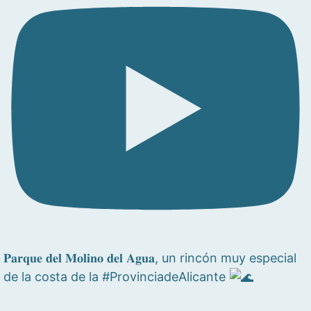
𝐏𝐚𝐫𝐪𝐮𝐞 𝐝𝐞𝐥 𝐌𝐨𝐥𝐢𝐧𝐨 𝐝𝐞𝐥 𝐀𝐠𝐮𝐚, un rincón muy especial
de la costa de la #ProvinciadeAlicante