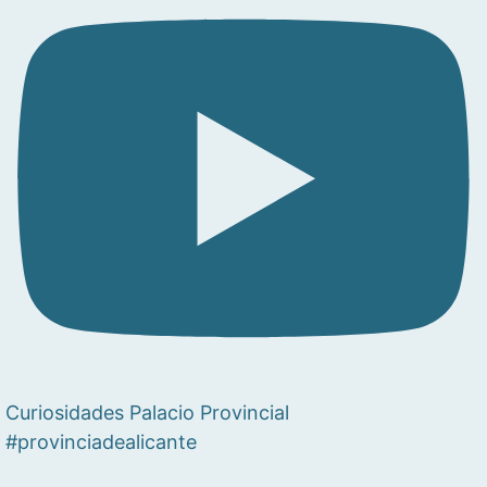
Curiosidades Palacio Provincial
#provinciadealicante