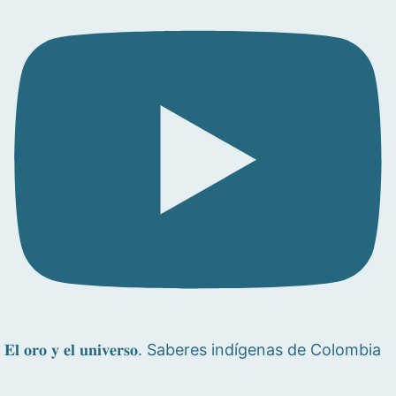
𝐄𝐥 𝐨𝐫𝐨 𝐲 𝐞𝐥 𝐮𝐧𝐢𝐯𝐞𝐫𝐬𝐨. Saberes indígenas de Colombia