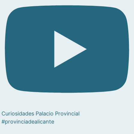
Curiosidades Palacio Provincial
#provinciadealicante