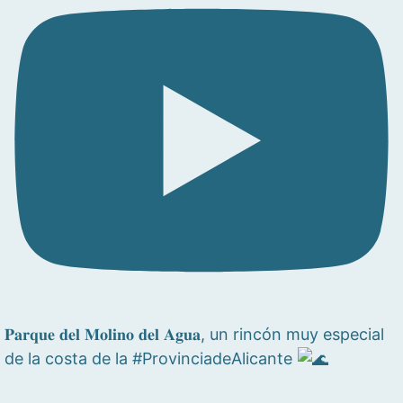
𝐏𝐚𝐫𝐪𝐮𝐞 𝐝𝐞𝐥 𝐌𝐨𝐥𝐢𝐧𝐨 𝐝𝐞𝐥 𝐀𝐠𝐮𝐚, un rincón muy especial
de la costa de la #ProvinciadeAlicante