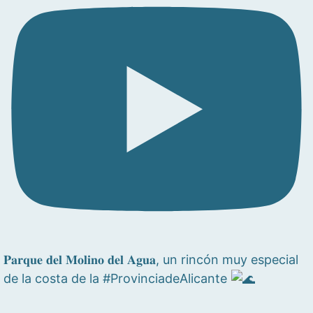
𝐏𝐚𝐫𝐪𝐮𝐞 𝐝𝐞𝐥 𝐌𝐨𝐥𝐢𝐧𝐨 𝐝𝐞𝐥 𝐀𝐠𝐮𝐚, un rincón muy especial
de la costa de la #ProvinciadeAlicante