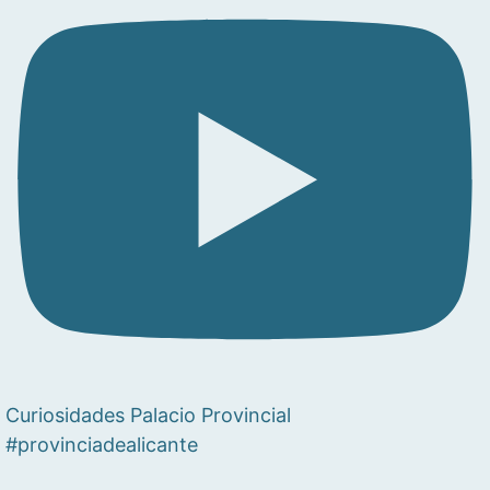
Curiosidades Palacio Provincial
#provinciadealicante