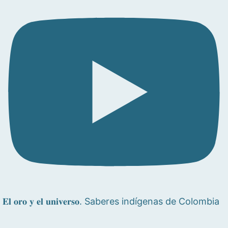
𝐄𝐥 𝐨𝐫𝐨 𝐲 𝐞𝐥 𝐮𝐧𝐢𝐯𝐞𝐫𝐬𝐨. Saberes indígenas de Colombia