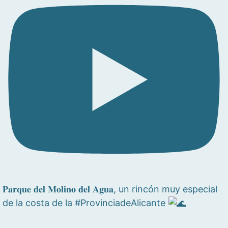
𝐏𝐚𝐫𝐪𝐮𝐞 𝐝𝐞𝐥 𝐌𝐨𝐥𝐢𝐧𝐨 𝐝𝐞𝐥 𝐀𝐠𝐮𝐚, un rincón muy especial
de la costa de la #ProvinciadeAlicante