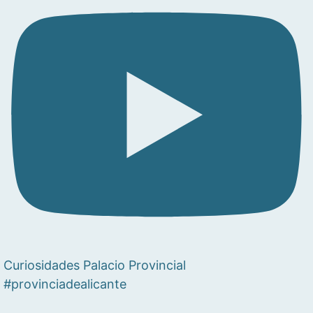
Curiosidades Palacio Provincial
#provinciadealicante