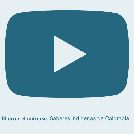
𝐄𝐥 𝐨𝐫𝐨 𝐲 𝐞𝐥 𝐮𝐧𝐢𝐯𝐞𝐫𝐬𝐨. Saberes indígenas de Colombia