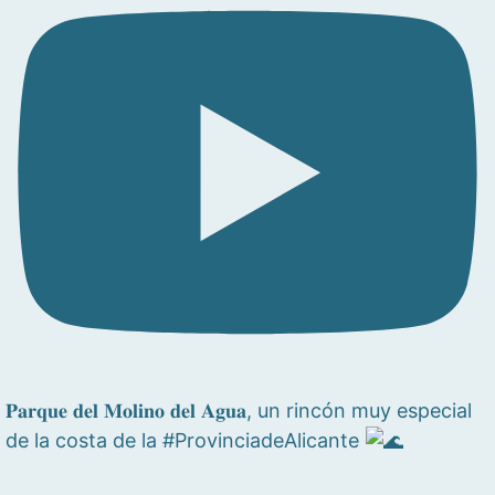
𝐏𝐚𝐫𝐪𝐮𝐞 𝐝𝐞𝐥 𝐌𝐨𝐥𝐢𝐧𝐨 𝐝𝐞𝐥 𝐀𝐠𝐮𝐚, un rincón muy especial
de la costa de la #ProvinciadeAlicante