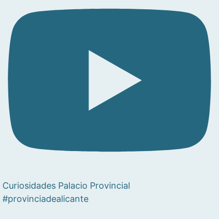
Curiosidades Palacio Provincial
#provinciadealicante