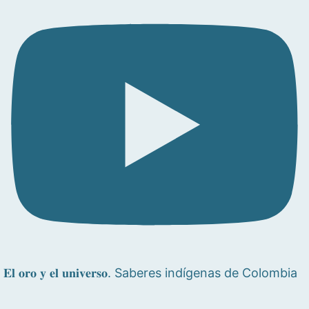
𝐄𝐥 𝐨𝐫𝐨 𝐲 𝐞𝐥 𝐮𝐧𝐢𝐯𝐞𝐫𝐬𝐨. Saberes indígenas de Colombia