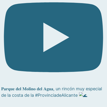
𝐏𝐚𝐫𝐪𝐮𝐞 𝐝𝐞𝐥 𝐌𝐨𝐥𝐢𝐧𝐨 𝐝𝐞𝐥 𝐀𝐠𝐮𝐚, un rincón muy especial
de la costa de la #ProvinciadeAlicante