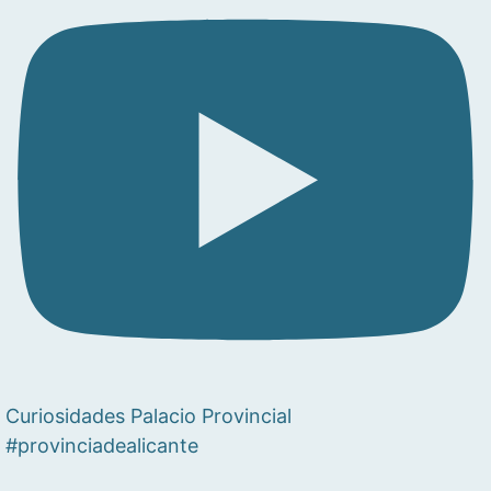
Curiosidades Palacio Provincial
#provinciadealicante