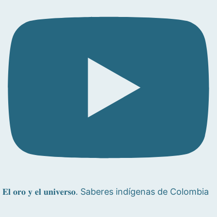
𝐄𝐥 𝐨𝐫𝐨 𝐲 𝐞𝐥 𝐮𝐧𝐢𝐯𝐞𝐫𝐬𝐨. Saberes indígenas de Colombia