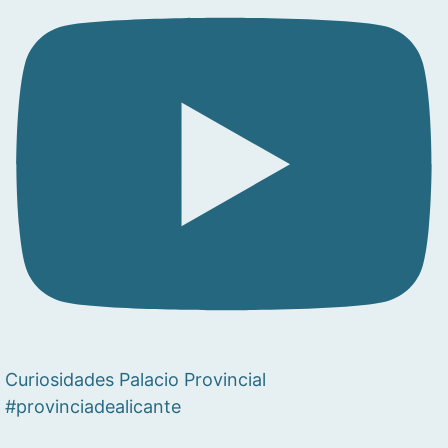
Curiosidades Palacio Provincial
#provinciadealicante