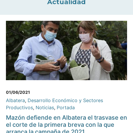
Actualidad
01/06/2021
Albatera
,
Desarrollo Económico y Sectores
Productivos
,
Noticias
,
Portada
Mazón defiende en Albatera el trasvase en
el corte de la primera breva con la que
arranca la campaña de 2021