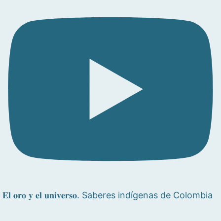
𝐄𝐥 𝐨𝐫𝐨 𝐲 𝐞𝐥 𝐮𝐧𝐢𝐯𝐞𝐫𝐬𝐨. Saberes indígenas de Colombia