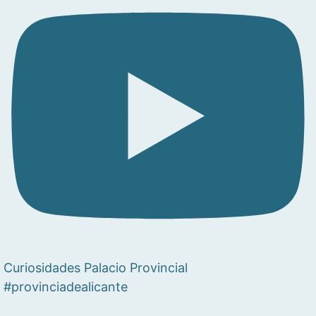
Curiosidades Palacio Provincial
#provinciadealicante