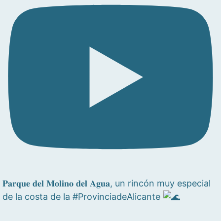
𝐏𝐚𝐫𝐪𝐮𝐞 𝐝𝐞𝐥 𝐌𝐨𝐥𝐢𝐧𝐨 𝐝𝐞𝐥 𝐀𝐠𝐮𝐚, un rincón muy especial
de la costa de la #ProvinciadeAlicante