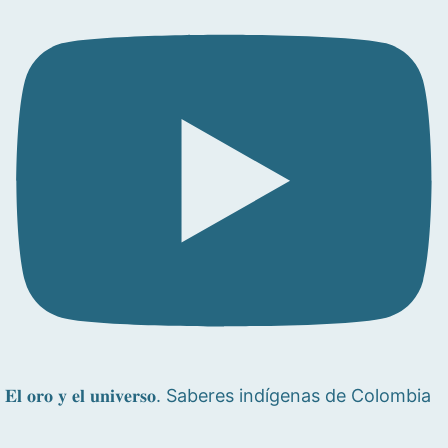
𝐄𝐥 𝐨𝐫𝐨 𝐲 𝐞𝐥 𝐮𝐧𝐢𝐯𝐞𝐫𝐬𝐨. Saberes indígenas de Colombia