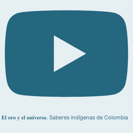
𝐄𝐥 𝐨𝐫𝐨 𝐲 𝐞𝐥 𝐮𝐧𝐢𝐯𝐞𝐫𝐬𝐨. Saberes indígenas de Colombia