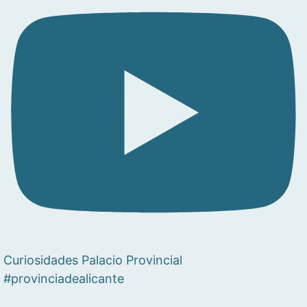
Curiosidades Palacio Provincial
#provinciadealicante