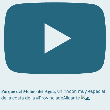
𝐏𝐚𝐫𝐪𝐮𝐞 𝐝𝐞𝐥 𝐌𝐨𝐥𝐢𝐧𝐨 𝐝𝐞𝐥 𝐀𝐠𝐮𝐚, un rincón muy especial
de la costa de la #ProvinciadeAlicante