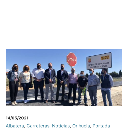
14/05/2021
Albatera
,
Carreteras
,
Noticias
,
Orihuela
,
Portada