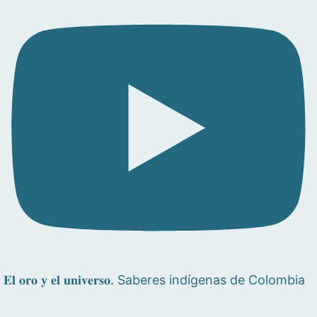
𝐄𝐥 𝐨𝐫𝐨 𝐲 𝐞𝐥 𝐮𝐧𝐢𝐯𝐞𝐫𝐬𝐨. Saberes indígenas de Colombia