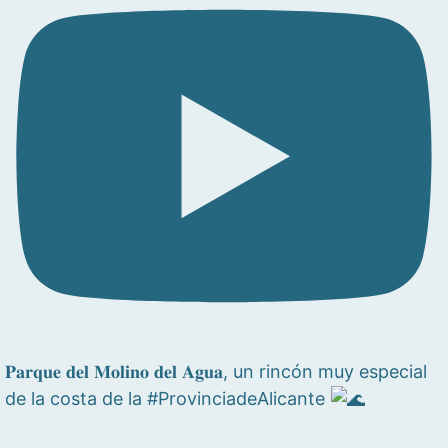
𝐏𝐚𝐫𝐪𝐮𝐞 𝐝𝐞𝐥 𝐌𝐨𝐥𝐢𝐧𝐨 𝐝𝐞𝐥 𝐀𝐠𝐮𝐚, un rincón muy especial
de la costa de la #ProvinciadeAlicante