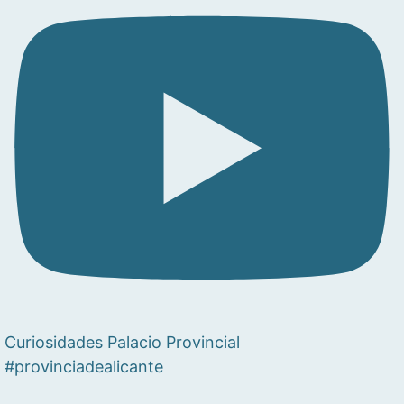
Curiosidades Palacio Provincial
#provinciadealicante